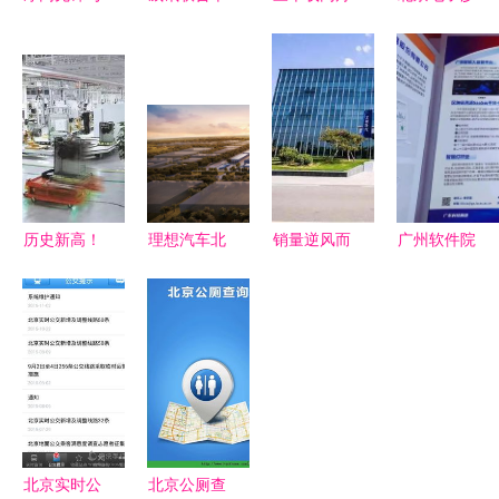
小草网管软
导体（北
共济 SMC
盘 赋能工
件对比分析
京）有限公
与中国对外
厂产线可视
功能、适用
司 北京软
开放新高度
化，引领智
场景与ZOL
件技术咨询
的见证
能制造新未
下载指南
服务的领航
来
者
历史新高！
理想汽车北
销量逆风而
广州软件院
北京奔驰年
京绿色智能
上 北京现
惊艳亮相
产首次突破
工厂奠基，
代以技术创
2023中关
50万辆背后
开启高端纯
新驱动品牌
村论坛，赋
的软件技术
电智能制造
突围
能科技产业
咨询力量
新篇章
新发展
北京实时公
北京公厕查