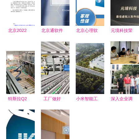
北京2022
北京通软件
北京心理软
元境科技荣
年上半年系
打造智慧城
件及技术咨
膺2022年
统规划与管
市服务的数
询解析
中国虚拟人
理师退费已
字中枢
创新势力奖
办理，不再
两项大奖
安排补考
特斯拉Q2
工厂做好
小米智能工
深入企业调
净利润1.29
6S管理，
厂二期进展
研，助力学
亿美元，股
真正收益比
北京昌平发
生成长——
价飙升超
你想象的多
布施工摘要
经济与管理
7% 北京软
得多
系赴北京软