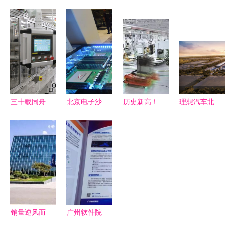
询与公积金
正软件技术
小草网管软
导体（北
个人账户管
学院 厚积
件对比分析
京）有限公
理 聚焦官
薄发，以产
功能、适用
司 北京软
方App及
教融合服务
场景与ZOL
件技术咨询
V5.3.1新版
京津冀协同
下载指南
服务的领航
指南
发展
者
三十载同舟
北京电子沙
历史新高！
理想汽车北
共济 SMC
盘 赋能工
北京奔驰年
京绿色智能
与中国对外
厂产线可视
产首次突破
工厂奠基，
开放新高度
化，引领智
50万辆背后
开启高端纯
的见证
能制造新未
的软件技术
电智能制造
来
咨询力量
新篇章
销量逆风而
广州软件院