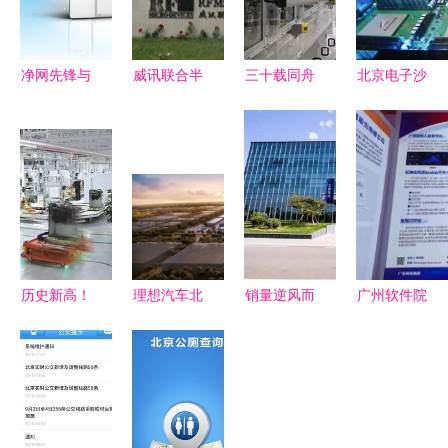
净网先锋与
威讯联合半
三十载同舟
北京电子沙
小草网管软
导体（北
共济 SMC
盘 赋能工
件对比分析
京）有限公
与中国对外
厂产线可视
功能、适用
司 北京软
开放新高度
化，引领智
场景与ZOL
件技术咨询
的见证
能制造新未
下载指南
服务的领航
来
者
历史新高！
理想汽车北
销量逆风而
广州软件院
北京奔驰年
京绿色智能
上 北京现
惊艳亮相
产首次突破
工厂奠基，
代以技术创
2023中关
50万辆背后
开启高端纯
新驱动品牌
村论坛，赋
的软件技术
电智能制造
突围
能科技产业
咨询力量
新篇章
新发展