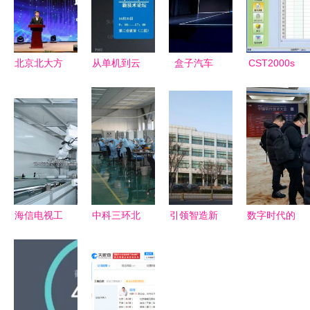
北京北大方
从单机到云
盒子汽车
CST2000s
正软件技术
脑 GIS技术
以软件技术
压力自动检
学院 厚积
的进化之路
为矛，志在
定软件 北
薄发，以产
与大数据、
成为B端赛
京软件技术
教融合服务
云原生时代
道王者
咨询的专业
京津冀发展
的北京软件
解决方案
咨询前瞻
海信电视工
中科三环北
引领智造新
数字时代的
厂荣获全球
京工厂 透
标杆 亦庄
技术新篇章
电视行业首
视中国稀土
再添医疗设
2023中国
个灯塔工厂
永磁行业的
备行业“灯
软件技术大
称号
创新高地
塔工厂”，
会在北京成